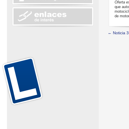
Oferta es
que auto
motocicl
de moto
Navegació
←
Noticia 3
de
entradas